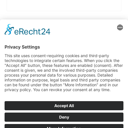
© 2025 Ludwig-Uhland-Schule Birkenfeld, Kirchgartenstr. 20, 75217
Birkenfeld.
Tel. 07231 485201 // Fax 07231 472054 // E-Mail
kontakt@lus-
birkenfeld.de
IMPRESSUM
DATENSCHUTZ
BARRIEREFREIHEITSERKLÄRUNG