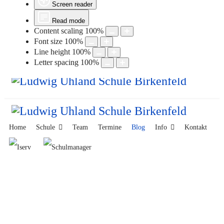
Screen reader
Read mode
Content scaling
100
%
Font size
100
%
Line height
100
%
Letter spacing
100
%
Home
Schule
Team
Termine
Blog
Info
Kontakt
Unser Blog
Auf unserer Homepage befinden sich zahlreiche Fotos von
Schülern, Lehrern, Eltern und Freunden der Ludwig-Uhland-
Schule. Diese sollen die vielfältigen Aktivitäten in der Schule
dokumentieren.Trotz sorgfältiger Prüfung kann es vorkommen, dass
eine Person kein Einverständnis zur Bildveröffentlichung gegeben