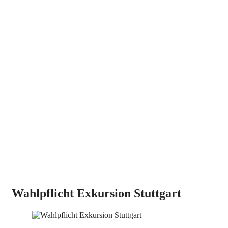
hat. Bitte teilen Sie uns das umgehend mit, das Bild wird dann
selbstverständlich entfernt. Die Verwendung der Fotos für den
privaten Gebrauch ist gestattet, eine Weiterveröffentlichung dagegen
nicht.
Wahlpflicht Exkursion Stuttgart