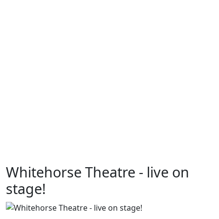
der Schule dokumentieren.Trotz sorgfältiger Prüfung kann
es vorkommen, dass eine Person kein Einverständnis zur
Bildveröffentlichung gegeben hat. Bitte teilen Sie uns das
umgehend mit, das Bild wird dann selbstverständlich
entfernt. Die Verwendung der Fotos für den privaten
Gebrauch ist gestattet, eine Weiterveröffentlichung
dagegen nicht.
Whitehorse Theatre - live on
stage!