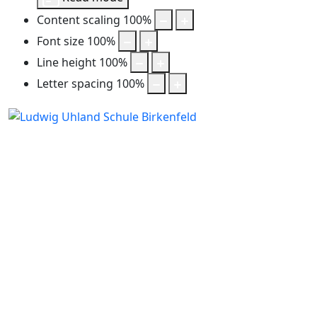
Content scaling
100
%
Font size
100
%
Line height
100
%
Letter spacing
100
%
Unser Blog
Auf unserer Homepage befinden sich zahlreiche Fotos von
Schülern, Lehrern, Eltern und Freunden der Ludwig-
Uhland-Schule. Diese sollen die vielfältigen Aktivitäten in